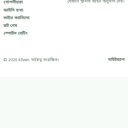
যেখানে স্থানীয় আইন অনুমতি দেয়।
গোপনীয়তা
আইনি তথ্য
লাইভ ক্যাসিনো
স্লট গেম
স্পোর্টস বেটিং
সাইটম্যাপ
© 2026 k9win. সর্বস্বত্ব সংরক্ষিত।