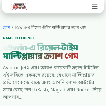
k9win
হোম
k9win-এ রিয়েল-টাইম মাল্টিপ্লায়ার ক্র্যাশ গেম
GAME REFERENCE
k9win-এ রিয়েল-টাইম
মাল্টিপ্লায়ার ক্র্যাশ গেম
Aviator, JetX এবং আরও কয়েকটি ক্র্যাশ টাইটেল
এই লবিতে একসঙ্গে রয়েছে, যেখানে মাল্টিপ্লায়ার
প্রতি সেকেন্ডে বাড়ে এবং আপনি ক্যাশ-আউটের
সময় বেছে নেন। bKash, Nagad এবং Rocket দিয়ে
আপনার...