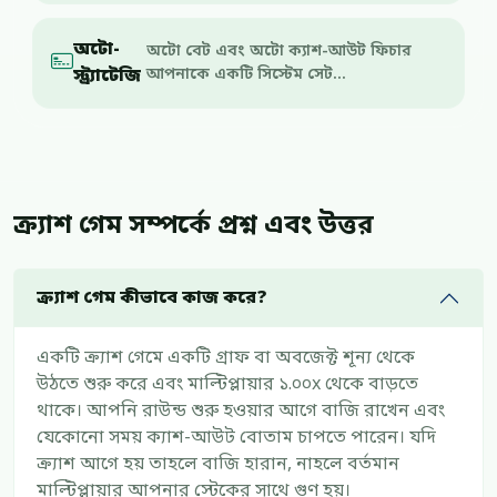
অটো-
অটো বেট এবং অটো ক্যাশ-আউট ফিচার
স্ট্র্যাটেজি
আপনাকে একটি সিস্টেম সেট...
ক্র্যাশ গেম সম্পর্কে প্রশ্ন এবং উত্তর
ক্র্যাশ গেম কীভাবে কাজ করে?
একটি ক্র্যাশ গেমে একটি গ্রাফ বা অবজেক্ট শূন্য থেকে
উঠতে শুরু করে এবং মাল্টিপ্লায়ার ১.০০x থেকে বাড়তে
থাকে। আপনি রাউন্ড শুরু হওয়ার আগে বাজি রাখেন এবং
যেকোনো সময় ক্যাশ-আউট বোতাম চাপতে পারেন। যদি
ক্র্যাশ আগে হয় তাহলে বাজি হারান, নাহলে বর্তমান
মাল্টিপ্লায়ার আপনার স্টেকের সাথে গুণ হয়।