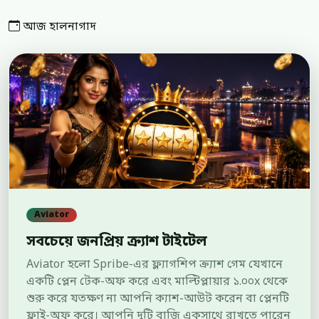
আজ হালনাগাদ
Aviator
সবচেয়ে জনপ্রিয় ক্র্যাশ টাইটেল
Aviator হলো Spribe-এর ফ্ল্যাগশিপ ক্র্যাশ গেম যেখানে
একটি প্লেন টেক-অফ করে এবং মাল্টিপ্লায়ার ১.০০x থেকে
শুরু করে যতক্ষণ না আপনি ক্যাশ-আউট করেন বা প্লেনটি
ফ্লাই-অফ করে। আপনি দুটি বাজি একসাথে রাখতে পারেন