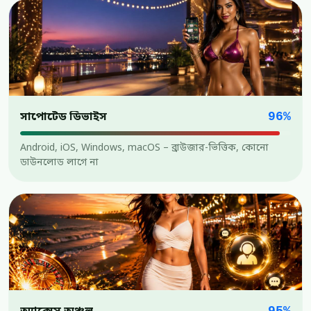
সাপোর্টেড ডিভাইস
96%
Android, iOS, Windows, macOS – ব্রাউজার-ভিত্তিক, কোনো
ডাউনলোড লাগে না