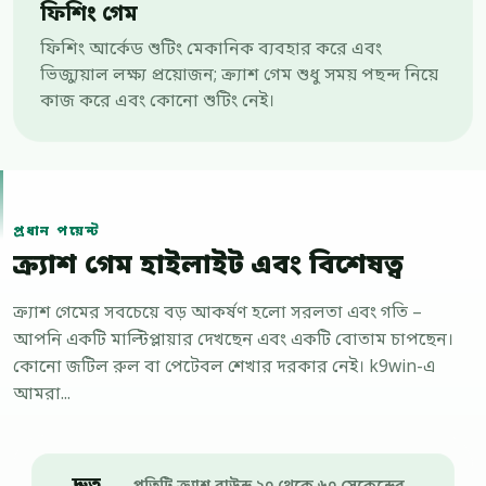
ফিশিং গেম
ফিশিং আর্কেড শুটিং মেকানিক ব্যবহার করে এবং
ভিজ্যুয়াল লক্ষ্য প্রয়োজন; ক্র্যাশ গেম শুধু সময় পছন্দ নিয়ে
কাজ করে এবং কোনো শুটিং নেই।
প্রধান পয়েন্ট
ক্র্যাশ গেম হাইলাইট এবং বিশেষত্ব
ক্র্যাশ গেমের সবচেয়ে বড় আকর্ষণ হলো সরলতা এবং গতি –
আপনি একটি মাল্টিপ্লায়ার দেখছেন এবং একটি বোতাম চাপছেন।
কোনো জটিল রুল বা পেটেবল শেখার দরকার নেই। k9win-এ
আমরা...
দ্রুত