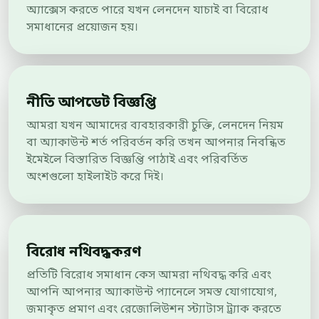
অ্যাক্সেস করতে পারে যখন লেনদেন যাচাই বা বিরোধ
সমাধানের প্রয়োজন হয়।
নীতি আপডেট বিজ্ঞপ্তি
আমরা যখন আমাদের ব্যবহারকারী চুক্তি, লেনদেন নিয়ম
বা অ্যাকাউন্ট শর্ত পরিবর্তন করি তখন আপনার নিবন্ধিত
ইমেইলে বিস্তারিত বিজ্ঞপ্তি পাঠাই এবং পরিবর্তিত
অংশগুলো হাইলাইট করে দিই।
বিরোধ নথিবদ্ধকরণ
প্রতিটি বিরোধ সমাধান কেস আমরা নথিবদ্ধ করি এবং
আপনি আপনার অ্যাকাউন্ট প্যানেলে সমস্ত যোগাযোগ,
জমাকৃত প্রমাণ এবং রেজোলিউশন স্ট্যাটাস ট্র্যাক করতে