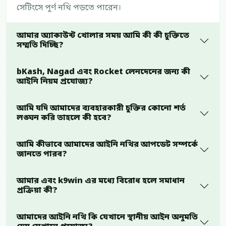
সেটিংসে পূর্ণ নথি পড়তে পারেন।
আমার অ্যাকাউন্ট খোলার সময় আমি কী কী চুক্তিতে
সম্মতি দিচ্ছি?
bKash, Nagad এবং Rocket লেনদেনের জন্য কী
আইনি নিয়ম প্রযোজ্য?
আমি যদি আমাদের ব্যবহারকারী চুক্তির কোনো শর্ত
লঙ্ঘন করি তাহলে কী হবে?
আমি কীভাবে আমাদের আইনি নথির আপডেট সম্পর্কে
জানতে পারব?
আমার এবং k9win এর মধ্যে বিরোধ হলে সমাধান
প্রক্রিয়া কী?
আমাদের আইনি নথি কি যেখানে স্থানীয় আইন অনুমতি