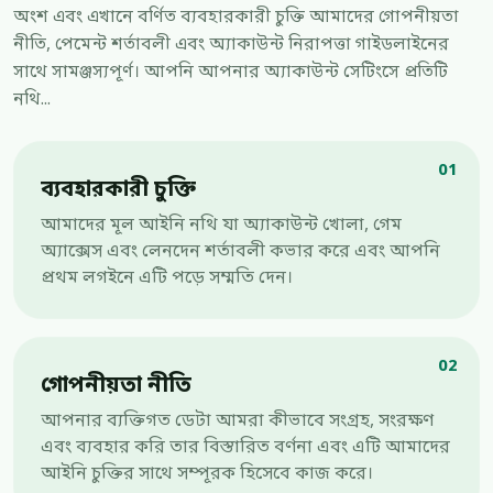
অংশ এবং এখানে বর্ণিত ব্যবহারকারী চুক্তি আমাদের গোপনীয়তা
নীতি, পেমেন্ট শর্তাবলী এবং অ্যাকাউন্ট নিরাপত্তা গাইডলাইনের
সাথে সামঞ্জস্যপূর্ণ। আপনি আপনার অ্যাকাউন্ট সেটিংসে প্রতিটি
নথি...
01
ব্যবহারকারী চুক্তি
আমাদের মূল আইনি নথি যা অ্যাকাউন্ট খোলা, গেম
অ্যাক্সেস এবং লেনদেন শর্তাবলী কভার করে এবং আপনি
প্রথম লগইনে এটি পড়ে সম্মতি দেন।
02
গোপনীয়তা নীতি
আপনার ব্যক্তিগত ডেটা আমরা কীভাবে সংগ্রহ, সংরক্ষণ
এবং ব্যবহার করি তার বিস্তারিত বর্ণনা এবং এটি আমাদের
আইনি চুক্তির সাথে সম্পূরক হিসেবে কাজ করে।