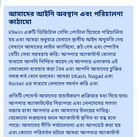
আমাদের আইনি অবস্থান এবং পরিচালনা
কাঠামো
k9win একটি ডিজিটাল গেমিং পোর্টাল হিসেবে পরিচালিত
হয় এবং আমরা শুধুমাত্র যেখানে স্থানীয় আইন অনুমতি দেয়
সেখানে আমাদের লাইভ ক্যাসিনো, স্লট গেম এবং স্পোর্টস
বেটিং সেবা সরবরাহ করি। আপনার অ্যাকাউন্ট খোলার
মাধ্যমে আপনি নিশ্চিত করেন যে আপনার এলাকায় এই
সেবাগুলো ব্যবহার করা বৈধ এবং আপনি আমাদের চুক্তির
সমস্ত শর্ত মেনে চলবেন। আমরা bKash, Nagad এবং
Rocket এর মাধ্যমে লেনদেন সমর্থন করি এবং
প্রতিটি পেমেন্ট আমাদের যাচাইকরণ প্রক্রিয়ার মধ্য দিয়ে যায়।
আপনার অ্যাকাউন্টের নিরাপত্তা এবং লেনদেনের সততা
বজায় রাখা আপনার এবং আমাদের উভয়ের দায়িত্ব।
যেকোনো লঙ্ঘনের ফলে অ্যাকাউন্ট স্থগিত বা বন্ধ হতে
পারে। আমাদের নীতি পর্যালোচনা এবং আপডেট করা হয়
এবং কোনো পরিবর্তন ঘটলে আমরা আপনার অ্যাকাউন্ট