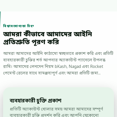
বিশ্বাসযোগ্যতা চিহ্ন
আমরা কীভাবে আমাদের আইনি
প্রতিশ্রুতি পূরণ করি
আমরা আমাদের আইনি কাঠামো স্বচ্ছভাবে প্রকাশ করি এবং প্রতিটি
ব্যবহারকারী চুক্তির শর্ত আপনার অ্যাকাউন্ট প্যানেলে উপলব্ধ
রাখি। আমাদের লেনদেন নিয়ম bKash, Nagad এবং Rocket
পেমেন্ট রেলের সাথে সামঞ্জস্যপূর্ণ এবং আমরা প্রতিটি জমা...
ব্যবহারকারী চুক্তি প্রকাশ
প্রতিটি অ্যাকাউন্ট খোলার সময় আমরা আমাদের সম্পূর্ণ
ব্যবহারকারী চুক্তি প্রদর্শন করি এবং আপনি যেকোনো