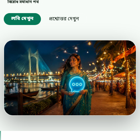
বিরোধ সমাধান পথ
লবি দেখুন
প্রশ্নোত্তর দেখুন