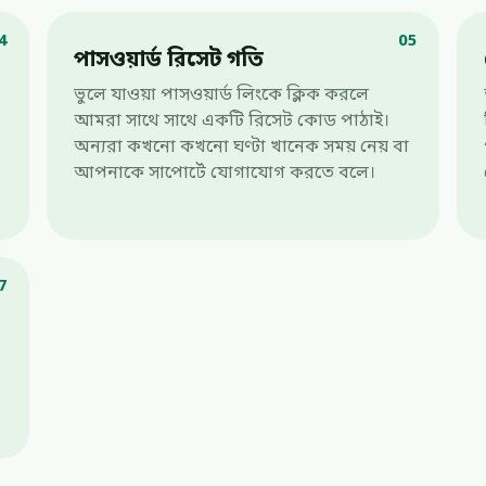
4
05
পাসওয়ার্ড রিসেট গতি
ভুলে যাওয়া পাসওয়ার্ড লিংকে ক্লিক করলে
আমরা সাথে সাথে একটি রিসেট কোড পাঠাই।
অন্যরা কখনো কখনো ঘণ্টা খানেক সময় নেয় বা
আপনাকে সাপোর্টে যোগাযোগ করতে বলে।
7