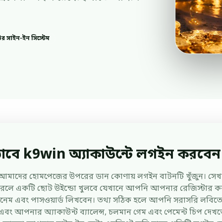
র সাইন-ইন সিস্টেম
াবে k9win অ্যাকাউন্টে লগইন করবেন
 আমাদের হোমপেজের উপরের ডান কোণায় লগইন বাটনটি খুঁজুন। সেখ
করলে একটি ছোট উইন্ডো খুলবে যেখানে আপনি আপনার রেজিস্টার ক
েম এবং পাসওয়ার্ড লিখবেন। তথ্য সঠিক হলে আপনি সরাসরি লবিতে
এবং আপনার অ্যাকাউন্ট ব্যালেন্স, চলমান গেম এবং পেমেন্ট চিপ দেখ