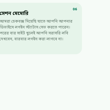
06
সেশন মেমোরি
আমরা চেকবক্স দিয়েছি যাতে আপনি আপনার
ডিভাইসে লগইন স্ট্যাটাস সেভ করতে পারেন।
পরের বার সাইট খুলেই আপনি সরাসরি লবি
দেখবেন, বারবার লগইন করা লাগবে না।