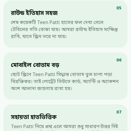
05
রাউন্ড ইতিহাস সহজ
শেষ কয়েকটি Teen Patti হাতের ফল দেখা গেলে
টেবিলের গতি বোঝা যায়। আমরা রাউন্ড ইতিহাস সংক্ষিপ্ত
রাখি, যাতে স্ক্রিন ভরে না যায়।
06
মোবাইল বোতাম বড়
ছোট স্ক্রিনে Teen Patti সিদ্ধান্ত বোতাম ভুল চাপা পড়া
বিরক্তিকর। তাই পোর্ট্রেট ভিউতে কার্ড, অ্যান্টি ও অ্যাকশন
অংশ আলাদা জায়গায় রাখা হয়।
07
সহায়তা হাতভিত্তিক
Teen Patti নিয়ে প্রশ্ন এলে আমরা শুধু সাধারণ উত্তর দিই