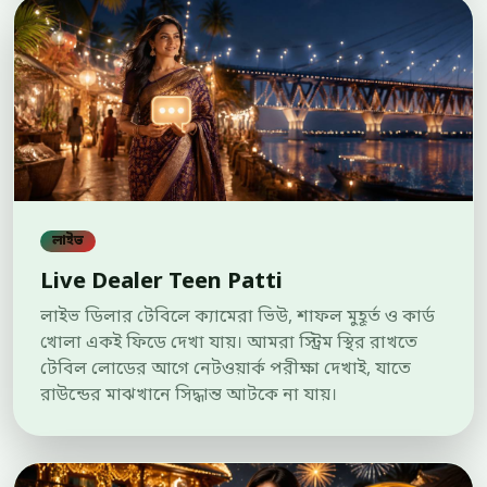
লাইভ
Live Dealer Teen Patti
লাইভ ডিলার টেবিলে ক্যামেরা ভিউ, শাফল মুহূর্ত ও কার্ড
খোলা একই ফিডে দেখা যায়। আমরা স্ট্রিম স্থির রাখতে
টেবিল লোডের আগে নেটওয়ার্ক পরীক্ষা দেখাই, যাতে
রাউন্ডের মাঝখানে সিদ্ধান্ত আটকে না যায়।