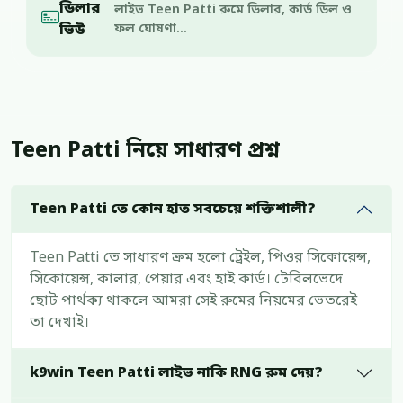
ডিলার
লাইভ Teen Patti রুমে ডিলার, কার্ড ডিল ও
ভিউ
ফল ঘোষণা...
Teen Patti নিয়ে সাধারণ প্রশ্ন
Teen Patti তে কোন হাত সবচেয়ে শক্তিশালী?
Teen Patti তে সাধারণ ক্রম হলো ট্রেইল, পিওর সিকোয়েন্স,
সিকোয়েন্স, কালার, পেয়ার এবং হাই কার্ড। টেবিলভেদে
ছোট পার্থক্য থাকলে আমরা সেই রুমের নিয়মের ভেতরেই
তা দেখাই।
k9win Teen Patti লাইভ নাকি RNG রুম দেয়?