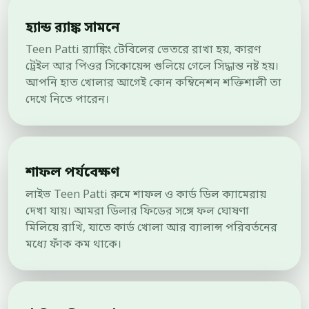
হ্যান্ড র‍্যাঙ্ক সামনে
Teen Patti র‍্যাঙ্কিং টেবিলের ভেতরে রাখা হয়, কারণ
ট্রেইল আর পিওর সিকোয়েন্স গুলিয়ে গেলে সিদ্ধান্ত নষ্ট হয়।
আপনি হাত খোলার আগেই কোন কম্বিনেশন শক্তিশালী তা
দেখে নিতে পারেন।
শাফল পর্যবেক্ষণ
লাইভ Teen Patti রুমে শাফল ও কার্ড ডিল ক্যামেরায়
দেখা যায়। আমরা ডিলার ফিডের সঙ্গে ফল ঘোষণা
মিলিয়ে রাখি, যাতে কার্ড খোলা আর ব্যালান্স পরিবর্তনের
মধ্যে ফাঁক কম থাকে।