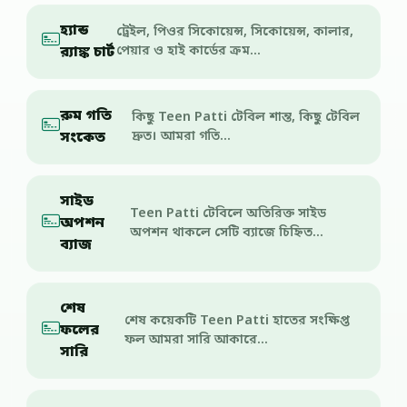
হ্যান্ড
ট্রেইল, পিওর সিকোয়েন্স, সিকোয়েন্স, কালার,
র‍্যাঙ্ক চার্ট
পেয়ার ও হাই কার্ডের ক্রম...
রুম গতি
কিছু Teen Patti টেবিল শান্ত, কিছু টেবিল
সংকেত
দ্রুত। আমরা গতি...
সাইড
Teen Patti টেবিলে অতিরিক্ত সাইড
অপশন
অপশন থাকলে সেটি ব্যাজে চিহ্নিত...
ব্যাজ
শেষ
শেষ কয়েকটি Teen Patti হাতের সংক্ষিপ্ত
ফলের
ফল আমরা সারি আকারে...
সারি