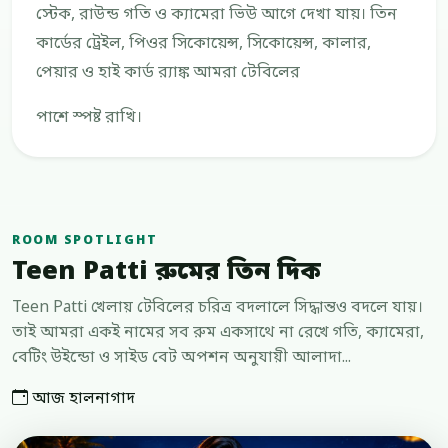
স্টেক, রাউন্ড গতি ও ক্যামেরা ভিউ আগে দেখা যায়। তিন
কার্ডের ট্রেইল, পিওর সিকোয়েন্স, সিকোয়েন্স, কালার,
পেয়ার ও হাই কার্ড র‍্যাঙ্ক আমরা টেবিলের
পাশে স্পষ্ট রাখি।
ROOM SPOTLIGHT
Teen Patti রুমের তিন দিক
Teen Patti খেলায় টেবিলের চরিত্র বদলালে সিদ্ধান্তও বদলে যায়।
তাই আমরা একই নামের সব রুম একসাথে না রেখে গতি, ক্যামেরা,
বেটিং উইন্ডো ও সাইড বেট অপশন অনুযায়ী আলাদা...
আজ হালনাগাদ